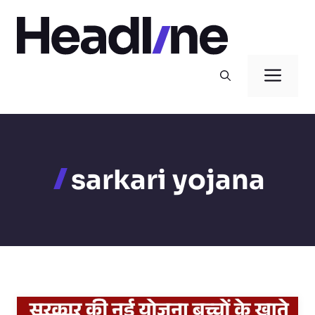
Skip
to
content
Men
sarkari yojana