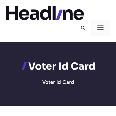
Skip
to
content
Men
Voter Id Card
Voter Id Card