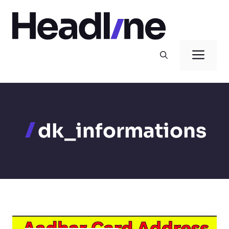
Skip
to
content
Men
dk_informations